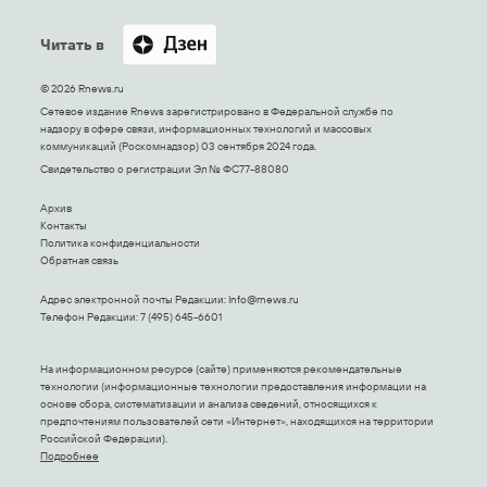
Читать в
© 2026 Rnews.ru
Сетевое издание Rnews зарегистрировано в Федеральной службе по
надзору в сфере связи, информационных технологий и массовых
коммуникаций (Роскомнадзор) 03 сентября 2024 года.
Свидетельство о регистрации Эл № ФС77-88080
Архив
Контакты
Политика конфиденциальности
Обратная связь
Адрес электронной почты Редакции:
Info@rnews.ru
Телефон Редакции: 7 (495) 645-6601
На информационном ресурсе (сайте) применяются рекомендательные
технологии (информационные технологии предоставления информации на
основе сбора, систематизации и анализа сведений, относящихся к
предпочтениям пользователей сети «Интернет», находящихся на территории
Российской Федерации).
Подробнее